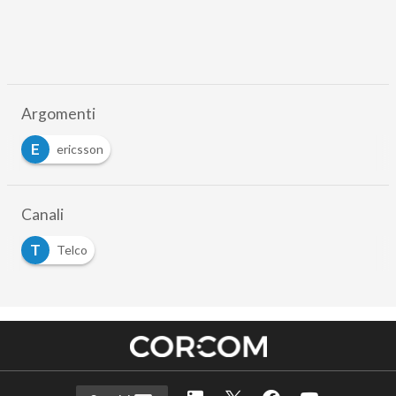
Argomenti
E
ericsson
Canali
T
Telco