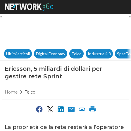
Ericsson, 5 miliardi di dollari 
Ultimi articoli
Digital Economy
Telco
Industria 4.0
SpacEc
Ericsson, 5 miliardi di dollari per
gestire rete Sprint
Home
Telco
La proprietà della rete resterà all’operatore