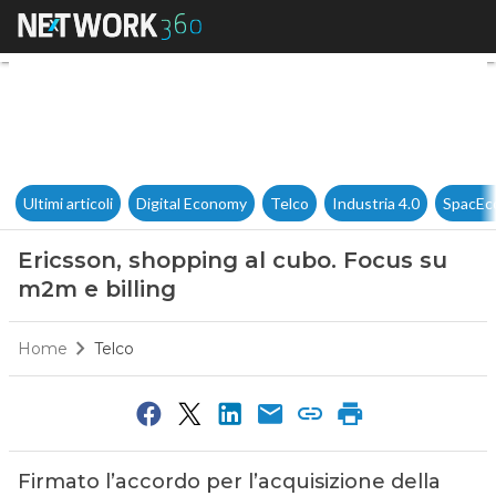
Ericsson, shopping al cubo. F
Ultimi articoli
Digital Economy
Telco
Industria 4.0
SpacEc
Ericsson, shopping al cubo. Focus su
m2m e billing
Home
Telco
Firmato l’accordo per l’acquisizione della