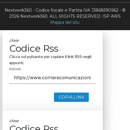
Nextwork360 - Codice fiscale e Partita IVA 13868590962 - ©
2026 Nextwork360. ALL RIGHTS RESERVED. ISP AWS
Mappa del sito
close
Codice Rss
Clicca sul pulsante per copiare il link RSS negli
appunti.
RSS link
COPIA LINK
close
Codice Rss