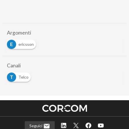
Argomenti
E
ericsson
Canali
T
Telco
Seguici