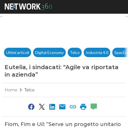
Eutelia, i sindacati: “Agile va 
Ultimi articoli
Digital Economy
Telco
Industria 4.0
SpacEc
Eutelia, i sindacati: “Agile va riportata
in azienda”
Home
Telco
Fiom, Fim e Uil: “Serve un progetto unitario