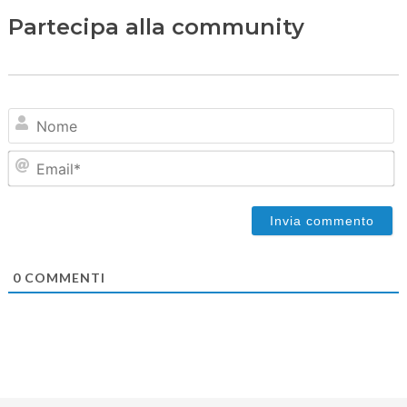
Partecipa alla community
N
Em
0
COMMENTI