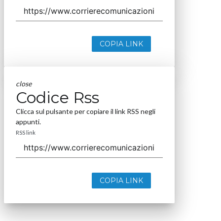
COPIA LINK
close
Codice Rss
Clicca sul pulsante per copiare il link RSS negli
appunti.
RSS link
COPIA LINK