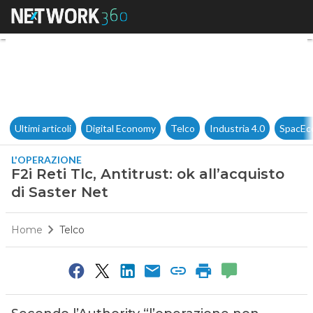
F2i Reti Tlc, Antitrust: ok all’
Ultimi articoli
Digital Economy
Telco
Industria 4.0
SpacEc
L'OPERAZIONE
F2i Reti Tlc, Antitrust: ok all’acquisto
di Saster Net
Home
Telco