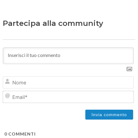
Partecipa alla community
N
Em
0
COMMENTI