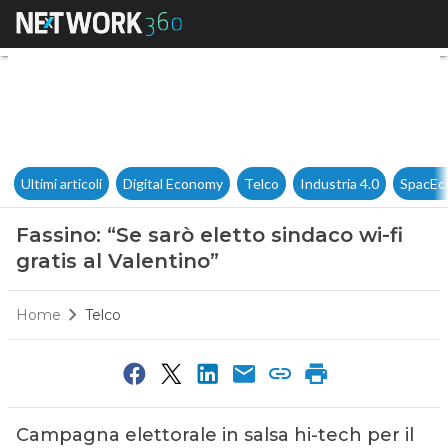
Fassino: “Se sarò eletto sindac
Ultimi articoli
Digital Economy
Telco
Industria 4.0
SpacEc
Fassino: “Se sarò eletto sindaco wi-fi
gratis al Valentino”
Home
Telco
Campagna elettorale in salsa hi-tech per il