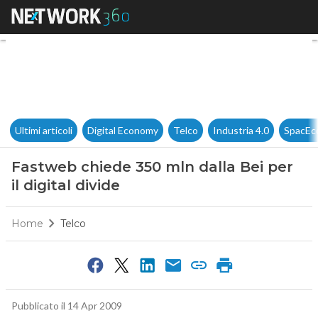
Fastweb chiede 350 mln dalla B
Ultimi articoli
Digital Economy
Telco
Industria 4.0
SpacEc
Fastweb chiede 350 mln dalla Bei per
il digital divide
Home
Telco
Pubblicato il 14 Apr 2009