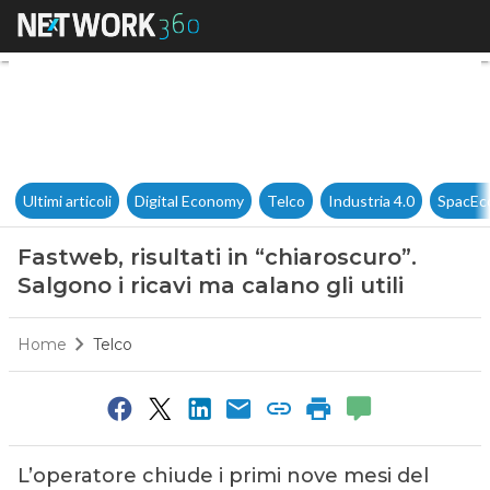
Fastweb, risultati in “chiaroscu
Ultimi articoli
Digital Economy
Telco
Industria 4.0
SpacEc
Fastweb, risultati in “chiaroscuro”.
Salgono i ricavi ma calano gli utili
Home
Telco
L’operatore chiude i primi nove mesi del