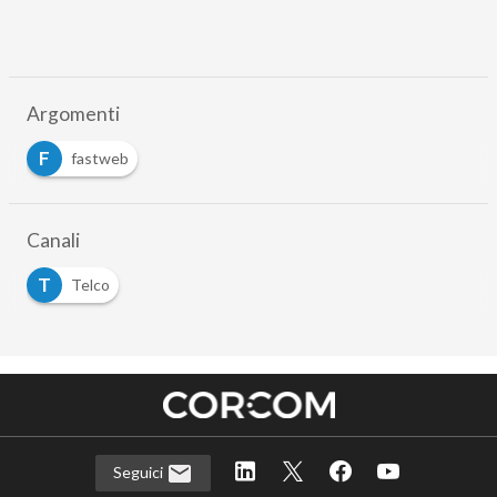
Argomenti
F
fastweb
Canali
T
Telco
Seguici