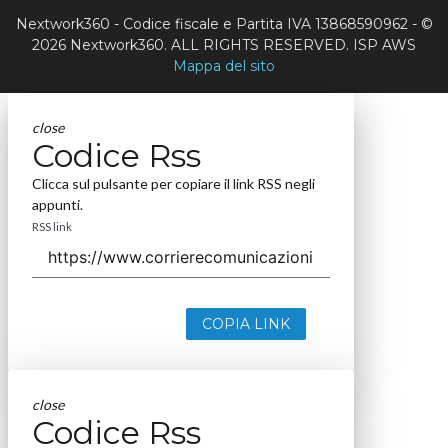
Nextwork360 - Codice fiscale e Partita IVA 13868590962 - ©
2026 Nextwork360. ALL RIGHTS RESERVED. ISP AWS
Mappa del sito
close
Codice Rss
Clicca sul pulsante per copiare il link RSS negli
appunti.
RSS link
COPIA LINK
close
Codice Rss