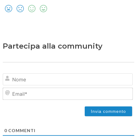
Partecipa alla community
N
Em
0
COMMENTI