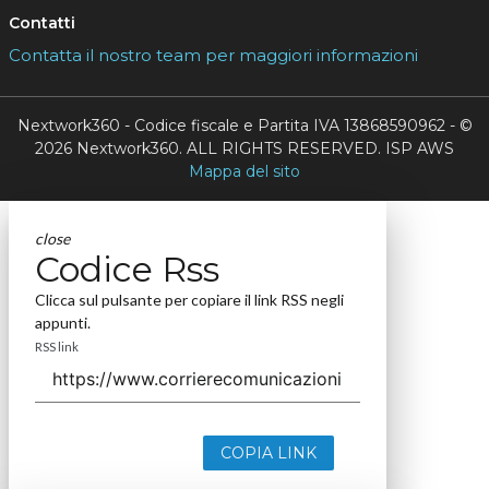
Contatti
Contatta il nostro team per maggiori informazioni
Nextwork360 - Codice fiscale e Partita IVA 13868590962 - ©
2026 Nextwork360. ALL RIGHTS RESERVED. ISP AWS
Mappa del sito
close
Codice Rss
Clicca sul pulsante per copiare il link RSS negli
appunti.
RSS link
COPIA LINK