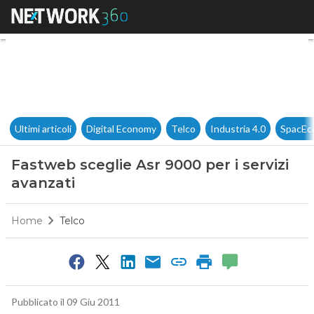
Fastweb sceglie Asr 9000 per 
Ultimi articoli
Digital Economy
Telco
Industria 4.0
SpacEc
Fastweb sceglie Asr 9000 per i servizi
avanzati
Home
Telco
Pubblicato il 09 Giu 2011