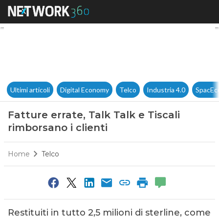
Fatture errate, Talk Talk e Tis
Ultimi articoli
Digital Economy
Telco
Industria 4.0
SpacEc
Fatture errate, Talk Talk e Tiscali
rimborsano i clienti
Home
Telco
Restituiti in tutto 2,5 milioni di sterline, come