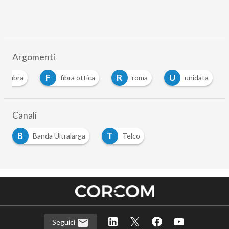
Argomenti
F
R
U
fibra
fibra ottica
roma
unidata
Canali
B
T
Banda Ultralarga
Telco
Seguici