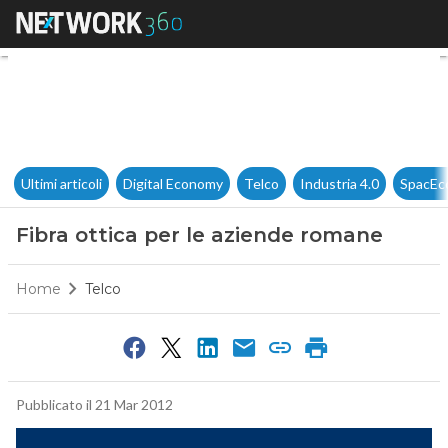
Fibra ottica per le aziende r
Ultimi articoli
Digital Economy
Telco
Industria 4.0
SpacEc
Fibra ottica per le aziende romane
Home
Telco
Pubblicato il 21 Mar 2012