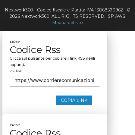
Nextwork360 - Codice fiscale e Partita IVA 13868590962 - ©
2026 Nextwork360. ALL RIGHTS RESERVED. ISP AWS
Mappa del sito
close
Codice Rss
Clicca sul pulsante per copiare il link RSS negli
appunti.
RSS link
COPIA LINK
close
Codice Rss