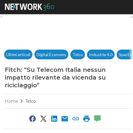
Fitch: “Su Telecom Italia ness
Ultimi articoli
Digital Economy
Telco
Industria 4.0
SpacEc
Fitch: “Su Telecom Italia nessun
impatto rilevante da vicenda su
riciclaggio”
Home
Telco