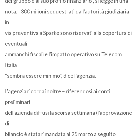
del gruppo e al suo profilo finanziario", si legge in una
nota. I 300 milioni sequestrati dall'autorità giudiziaria
in
via preventiva a Sparke sono riservati alla copertura di
eventuali
ammanchi fiscali e l'impatto operativo su Telecom
Italia
"sembra essere minimo", dice l'agenzia.
L'agenzia ricorda inoltre – riferendosi ai conti
preliminari
dell'azienda diffusi la scorsa settimana (l'approvazione
di
bilancio è stata rimandata al 25 marzo a seguito