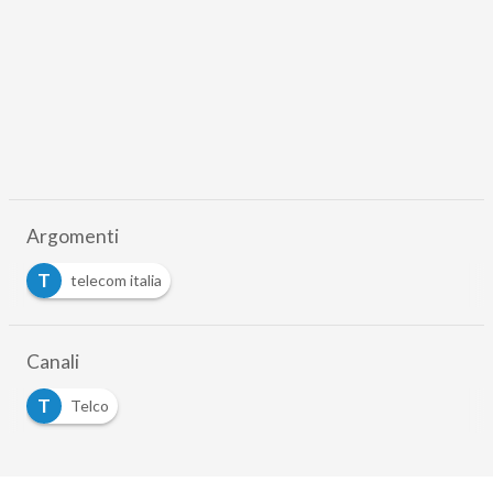
Argomenti
T
telecom italia
Canali
T
Telco