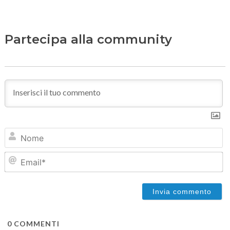
Partecipa alla community
N
Em
0
COMMENTI