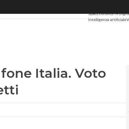
 Italia. Voto online per i progetti
Ultimi articoli
Digital E
SpacEconomy
PA Digit
Intelligenza artificiale
V
Le Guide di CorCom
Po
one Italia. Voto
tti