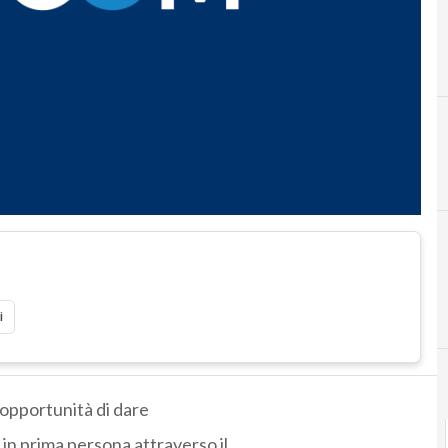
i
l’opportunità di dare
in prima persona attraverso il