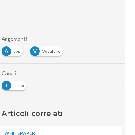
Argomenti
A
V
app
Vodafone
Canali
T
Telco
Articoli correlati
WHITEPAPER