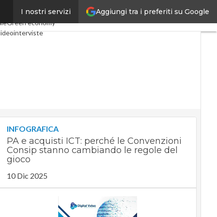
Aggiungi tra i preferiti su Google
I nostri servizi
conomy
Telco
Industria 4.0
ale
Green economy
ideointerviste
dcast
Privacy
INFOGRAFICA
PA e acquisti ICT: perché le Convenzioni
Consip stanno cambiando le regole del
gioco
10 Dic 2025