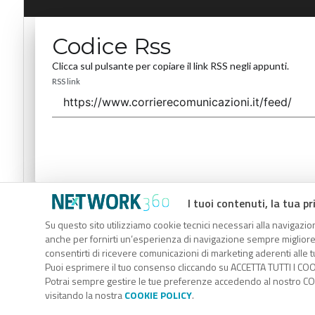
Codice Rss
Clicca sul pulsante per copiare il link RSS negli appunti.
RSS link
I tuoi contenuti, la tua pr
Codice Rss
Su questo sito utilizziamo cookie tecnici necessari alla navigazion
Clicca sul pulsante per copiare il link RSS negli appunti.
anche per fornirti un’esperienza di navigazione sempre migliore, p
RSS link
consentirti di ricevere comunicazioni di marketing aderenti alle tu
Puoi esprimere il tuo consenso cliccando su ACCETTA TUTTI I COO
Potrai sempre gestire le tue preferenze accedendo al nostro COO
visitando la nostra
COOKIE POLICY
.