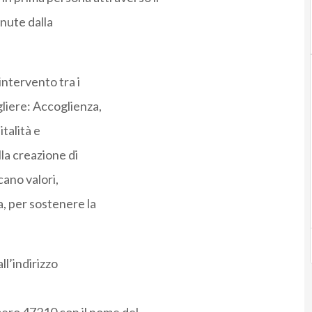
enute dalla
 intervento tra i
gliere: Accoglienza,
talità e
lla creazione di
cano valori,
, per sostenere la
ll’indirizzo