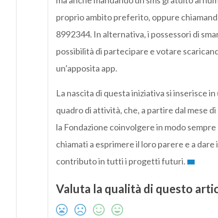
ma anche mandando un sms gratuito al num
proprio ambito preferito, oppure chiamand
8992344. In alternativa, i possessori di sm
possibilità di partecipare e votare scarican
un’apposita app.
La nascita di questa iniziativa si inserisce i
quadro di attività, che, a partire dal mese 
la Fondazione coinvolgere in modo sempre pi
chiamati a esprimere il loro parere e a dare 
contributo in tutti i progetti futuri.
Valuta la qualità di questo arti