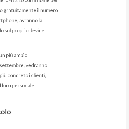
ero 47210 con il nome del
o gratuitamente il numero
artphone, avranno la
do sul proprio device
n un più ampio
di settembre, vedranno
ù concreto i clienti,
il loro personale
colo