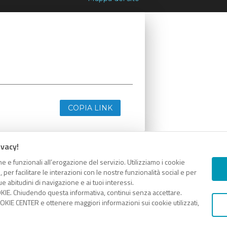
COPIA LINK
ivacy!
e e funzionali all’erogazione del servizio. Utilizziamo i cookie
er facilitare le interazioni con le nostre funzionalità social e per
e abitudini di navigazione e ai tuoi interessi.
KIE. Chiudendo questa informativa, continui senza accettare.
KIE CENTER e ottenere maggiori informazioni sui cookie utilizzati,
COPIA LINK