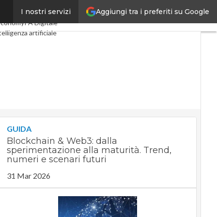
Aggiungi tra i preferiti su Google
I nostri servizi
al Economy
Telco
Economy
PA Digitale
telligenza artificiale
 Guide di CorCom
Podcast
GUIDA
Blockchain & Web3: dalla
sperimentazione alla maturità. Trend,
numeri e scenari futuri
31 Mar 2026