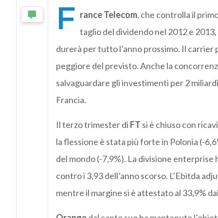
F
rance Telecom
, che controlla il pr
taglio del dividendo nel 2012 e 2013,
durerà per tutto l’anno prossimo. Il carrie
peggiore del previsto. Anche la concorrenza 
salvaguardare gli investimenti per 2 miliardi 
Francia.
Il terzo trimester di
FT
si è chiuso con ricavi
la flessione è stata più forte in Polonia (-6,
del mondo (-7,9%). La divisione enterprise h
contro i 3,93 dell’anno scorso. L’Ebitda adju
mentre il margine si è attestato al 33,9% da
Orange
dal canto suo ha mantenuto l’obietti