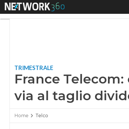
Menu
France Telecom: cont
TRIMESTRALE
France Telecom: c
via al taglio divi
Home
Telco