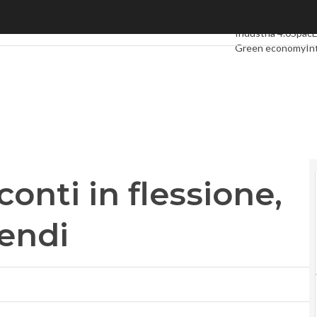
i in flessione, via al taglio dividendi
Ultimi articoli
Digit
Industria 4.0
Spac
Green economy
In
Videointerviste
Le
Privacy
onti in flessione,
dendi