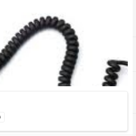
D
dividendi
i