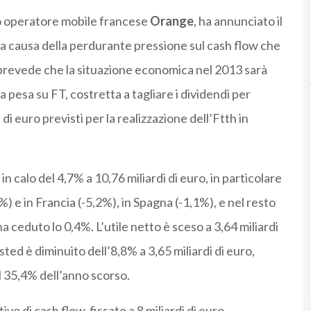
imo operatore mobile francese
Orange
, ha annunciato il
 a causa della perdurante pressione sul cash flow che
r prevede che la situazione economica nel 2013 sarà
pesa su FT, costretta a tagliare i dividendi per
di euro previsti per la realizzazione dell’Ftth in
 in calo del 4,7% a 10,76 miliardi di euro, in particolare
6%) e in Francia (-5,2%), in Spagna (-1,1%), e nel resto
a ceduto lo 0,4%. L’utile netto è sceso a 3,64 miliardi
sted è diminuito dell’8,8% a 3,65 miliardi di euro,
l 35,4% dell’anno scorso.
vo di cash flow, fissato a 8 miliardi di euro