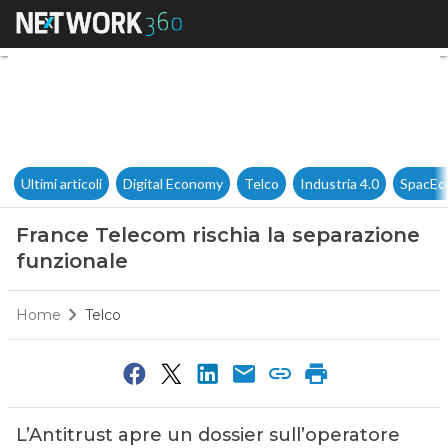
France Telecom rischia la sep
Ultimi articoli
Digital Economy
Telco
Industria 4.0
SpacEc
France Telecom rischia la separazione
funzionale
Home
Telco
L’Antitrust apre un dossier sull’operatore