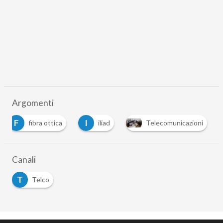
Argomenti
F
I
fibra ottica
iliad
Telecomunicazioni
Canali
T
Telco