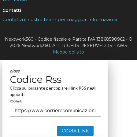
Contatti
Contatta il nostro team per maggiori informazioni
Nextwork360 - Codice fiscale e Partita IVA 13868590962 - ©
2026 Nextwork360. ALL RIGHTS RESERVED. ISP AWS
Mappa del sito
close
Codice Rss
Clicca sul pulsante per copiare il link RSS negli
appunti.
RSS link
COPIA LINK