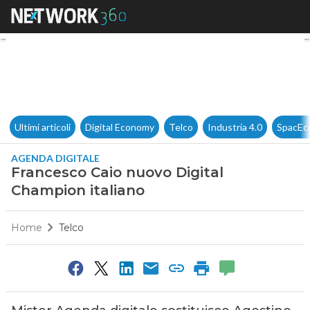
Francesco Caio nuovo Digital
Ultimi articoli
Digital Economy
Telco
Industria 4.0
SpacEc
AGENDA DIGITALE
Francesco Caio nuovo Digital
Champion italiano
Home
Telco