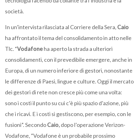
tecnologia facendo da collante tra l’industria e la
società.
In un’intervista rilasciata al Corriere della Sera,
Caio
ha affrontato il tema del consolidamento in atto nelle
Tlc. “
Vodafone
ha aperto la strada a ulteriori
consolidamenti, con il prevedibile emergere, anche in
Europa, di un numero inferiore di gestori, nonostante
le differenze di Paesi, lingue e culture. Oggi il mercato
dei gestori di rete non cresce più come una volta:
sono i costi il punto su cui c’è più spazio d’azione, più
che i ricavi. E i costi si gestiscono, per esempio, con le
fusioni”. Secondo
Caio,
dopo l’operazione Verizon-
Vodafone, “Vodafone è un probabile prossimo