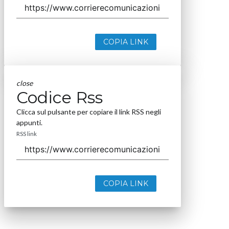
COPIA LINK
close
Codice Rss
Clicca sul pulsante per copiare il link RSS negli
appunti.
RSS link
COPIA LINK