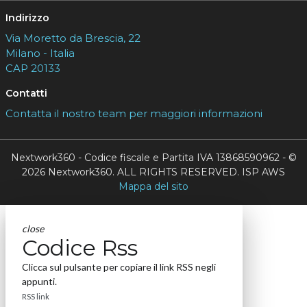
Indirizzo
Via Moretto da Brescia, 22
Milano - Italia
CAP 20133
Contatti
Contatta il nostro team per maggiori informazioni
Nextwork360 - Codice fiscale e Partita IVA 13868590962 - ©
2026 Nextwork360. ALL RIGHTS RESERVED. ISP AWS
Mappa del sito
close
Codice Rss
Clicca sul pulsante per copiare il link RSS negli
appunti.
RSS link