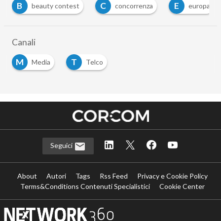
B
C
E
beauty contest
concorrenza
europa
Canali
M
T
Media
Telco
Seguici
About
Autori
Tags
Rss Feed
Privacy e Cookie Policy
Terms&Conditions Contenuti Specialistici
Cookie Center