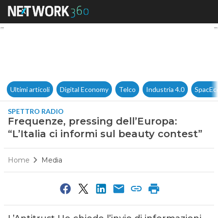
Frequenze, pressing dell’Europa
Ultimi articoli
Digital Economy
Telco
Industria 4.0
SpacEc
SPETTRO RADIO
Frequenze, pressing dell’Europa:
“L’Italia ci informi sul beauty contest”
Home
Media