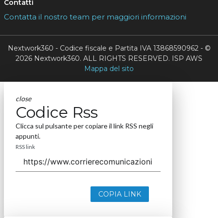
Contatti
Contatta il nostro team per maggiori informazioni
Nextwork360 - Codice fiscale e Partita IVA 13868590962 - ©
2026 Nextwork360. ALL RIGHTS RESERVED. ISP AWS
Mappa del sito
close
Codice Rss
Clicca sul pulsante per copiare il link RSS negli
appunti.
RSS link
COPIA LINK