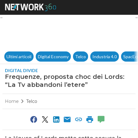
Frequenze, proposta choc dei 
Ultimi articoli
Digital Economy
Telco
Industria 4.0
SpacEc
DIGITAL DIVIDE
Frequenze, proposta choc dei Lords:
“La Tv abbandoni l’etere”
Home
Telco