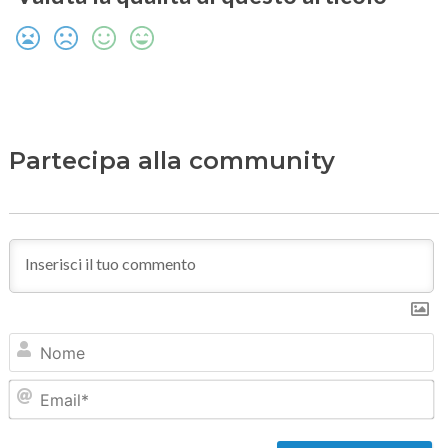
Partecipa alla community
N
Em