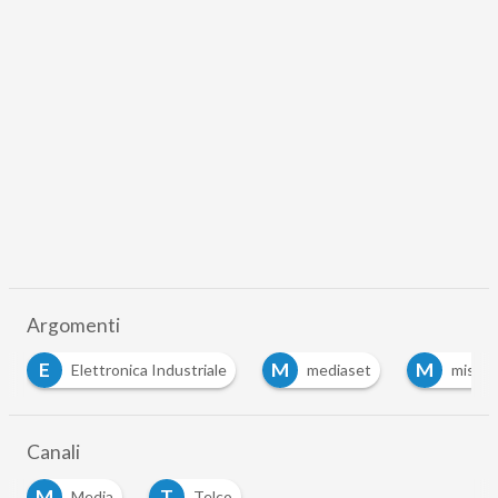
Argomenti
M
M
M
M
mediaset
mise
multiplex
mu
…
Canali
M
T
Media
Telco