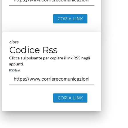
COPIA LINK
close
Codice Rss
Clicca sul pulsante per copiare il link RSS negli
appunti.
RSS link
COPIA LINK