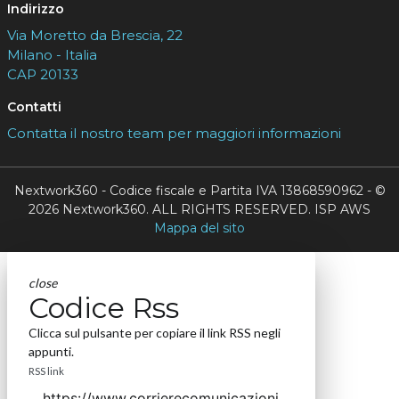
Indirizzo
Via Moretto da Brescia, 22
Milano - Italia
CAP 20133
Contatti
Contatta il nostro team per maggiori informazioni
Nextwork360 - Codice fiscale e Partita IVA 13868590962 - ©
2026 Nextwork360. ALL RIGHTS RESERVED. ISP AWS
Mappa del sito
close
Codice Rss
Clicca sul pulsante per copiare il link RSS negli
appunti.
RSS link