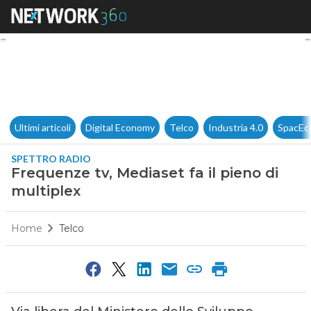
Frequenze tv, Mediaset fa il p
Ultimi articoli
Digital Economy
Telco
Industria 4.0
SpacEc
SPETTRO RADIO
Frequenze tv, Mediaset fa il pieno di
multiplex
Home
Telco