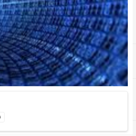
A
austria
i