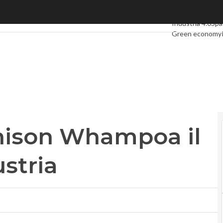
son Whampoa il 35% di Orange Austria
Ultimi articoli
Dig
Industria 4.0
Spa
Green economy
Videointerviste
Privacy
hison Whampoa il
stria