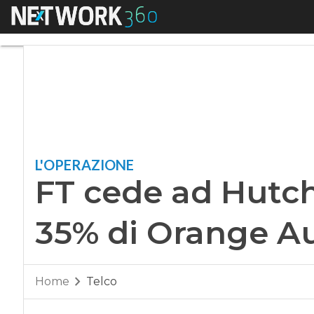
Menu
FT cede ad Hutchi
L'OPERAZIONE
FT cede ad Hutc
35% di Orange Au
Home
Telco