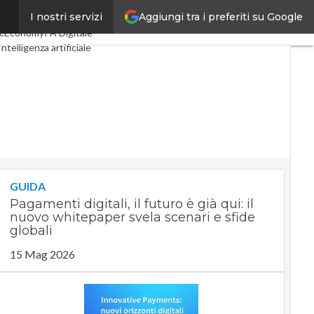
Aggiungi tra i preferiti su Google
I nostri servizi
ital Economy
Telco
cEconomy
PA Digitale
Intelligenza artificiale
Le Guide di CorCom
Podcast
GUIDA
Pagamenti digitali, il futuro è già qui: il
nuovo whitepaper svela scenari e sfide
globali
15 Mag 2026