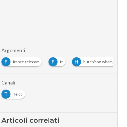
Argomenti
F
F
H
france telecom
ft
hutchison whampoa
Canali
T
Telco
Articoli correlati