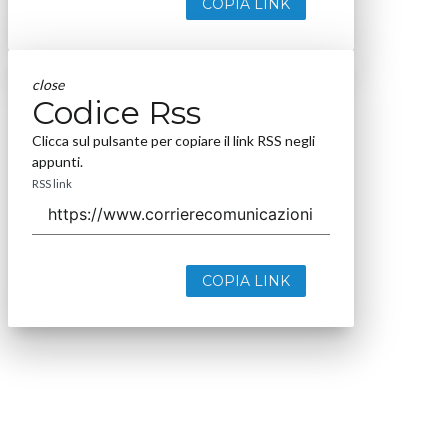
COPIA LINK
close
Codice Rss
Clicca sul pulsante per copiare il link RSS negli
appunti.
RSS link
COPIA LINK