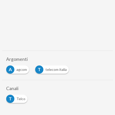
Argomenti
A
T
agcom
telecom italia
Canali
T
Telco