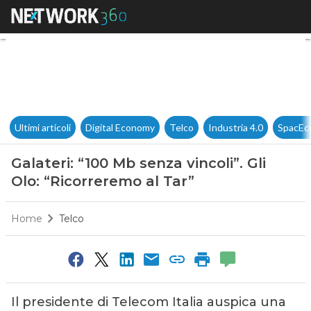
Galateri: “100 Mb senza vincoli
Ultimi articoli
Digital Economy
Telco
Industria 4.0
SpacEc
Galateri: “100 Mb senza vincoli”. Gli
Olo: “Ricorreremo al Tar”
Home
Telco
Il presidente di Telecom Italia auspica una