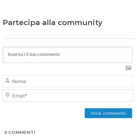
Partecipa alla community
N
Em
0
COMMENTI