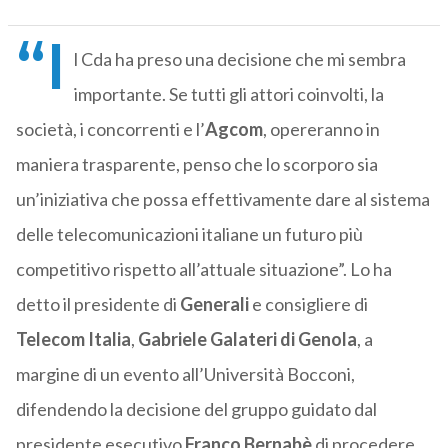
“I
l Cda ha preso una decisione che mi sembra
importante. Se tutti gli attori coinvolti, la
società, i concorrenti e l’
Agcom
, opereranno in
maniera trasparente, penso che lo scorporo sia
un’iniziativa che possa effettivamente dare al sistema
delle telecomunicazioni italiane un futuro più
competitivo rispetto all’attuale situazione”. Lo ha
detto il presidente di
Generali
e consigliere di
Telecom Italia
,
Gabriele Galateri di Genola
, a
margine di un evento all’Università Bocconi,
difendendo la decisione del gruppo guidato dal
presidente esecutivo
Franco Bernabè
di procedere