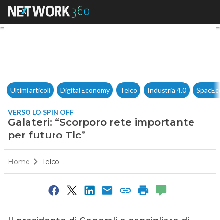
Galateri: “Scorporo rete impor
Ultimi articoli
Digital Economy
Telco
Industria 4.0
SpacEc
VERSO LO SPIN OFF
Galateri: “Scorporo rete importante
per futuro Tlc”
Home
Telco