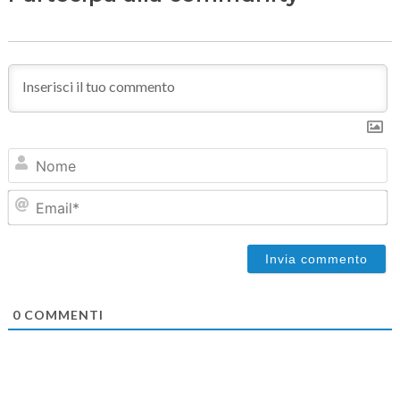
N
Em
0
COMMENTI