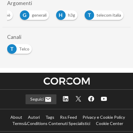
Argomenti
G
H
T
ernabè
generali
h3g
telecom italia
Canali
T
Telco
Seguici
About
Autori
Tags
Rss Feed
Privacy e Cookie Policy
Terms&Conditions Contenuti Specialistici
Cookie Center