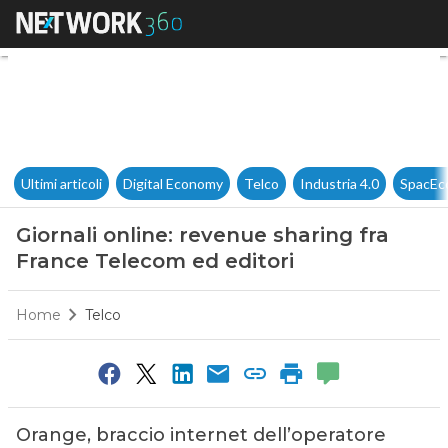
Giornali online: revenue shar
Ultimi articoli
Digital Economy
Telco
Industria 4.0
SpacEc
Giornali online: revenue sharing fra
France Telecom ed editori
Home
Telco
Orange, braccio internet dell’operatore