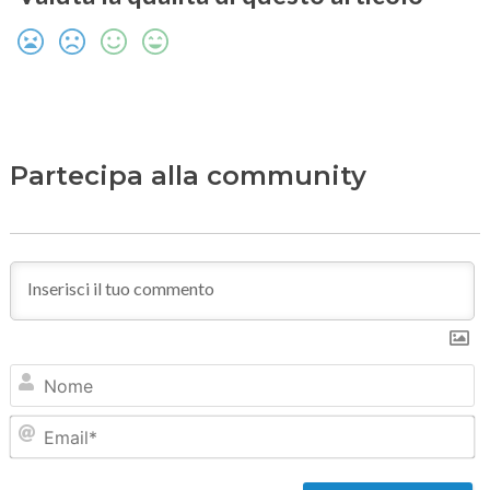
Partecipa alla community
N
Em