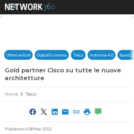
Gold partner Cisco su tutte le
Ultimi articoli
Digital Economy
Telco
Industria 4.0
SpacEc
Gold partner Cisco su tutte le nuove
architetture
Home
Telco
Pubblicato il 08 Mar 2012