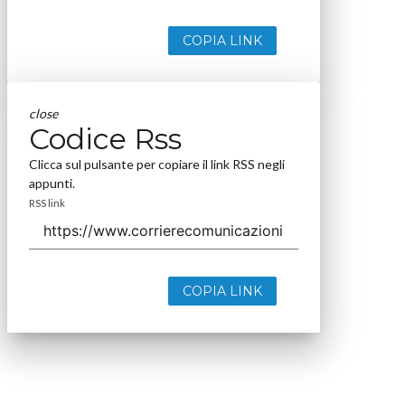
COPIA LINK
close
Codice Rss
Clicca sul pulsante per copiare il link RSS negli
appunti.
RSS link
COPIA LINK