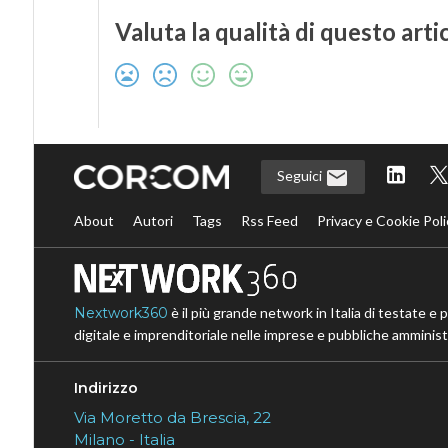
Valuta la qualità di questo arti
Seguici
About
Autori
Tags
Rss Feed
Privacy e Cookie Poli
Nextwork360
è il più grande network in Italia di testate e 
digitale e imprenditoriale nelle imprese e pubbliche amministr
Indirizzo
Via Moretto da Brescia, 22
Milano - Italia