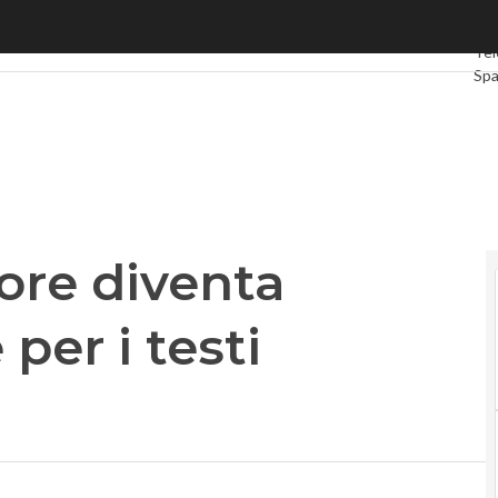
e diventa interprete: anche per i testi fotografati
Ulti
Tel
Sp
Gr
Int
Vid
Le 
Pri
tore diventa
per i testi