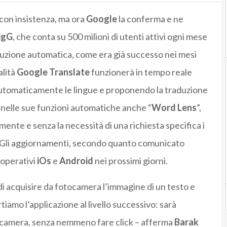
a con insistenza, ma ora
Google
la conferma e ne
igG
, che conta su 500 milioni di utenti attivi ogni mese
raduzione automatica, come era già successo nei mesi
alità
Google Translate
funzionerà in tempo reale
utomaticamente le lingue e proponendo la traduzione
 nelle sue funzioni automatiche anche “
Word Lens
”,
amente e senza la necessità di una richiesta specifica i
. Gli aggiornamenti, secondo quanto comunicato
i operativi
iOs
e
Android
nei prossimi giorni.
i acquisire da fotocamera l’immagine di un testo e
tiamo l’applicazione al livello successivo: sarà
tocamera, senza nemmeno fare click – afferma
Barak