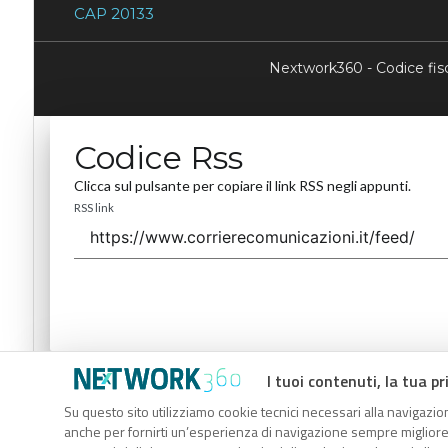
CAP 20133
Nextwork360 - Codice fi
Codice Rss
Clicca sul pulsante per copiare il link RSS negli appunti.
RSS link
I tuoi contenuti, la tua pr
Codice Rss
Su questo sito utilizziamo cookie tecnici necessari alla navigazion
Clicca sul pulsante per copiare il link RSS negli appunti.
anche per fornirti un’esperienza di navigazione sempre migliore, p
RSS link