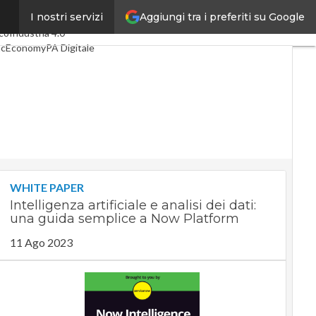
Aggiungi tra i preferiti su Google
I nostri servizi
mi articoli
Digital Economy
co
Industria 4.0
acEconomy
PA Digitale
een economy
elligenza artificiale
eointerviste
Guide di CorCom
Podcast
vacy
WHITE PAPER
Intelligenza artificiale e analisi dei dati:
una guida semplice a Now Platform
11 Ago 2023