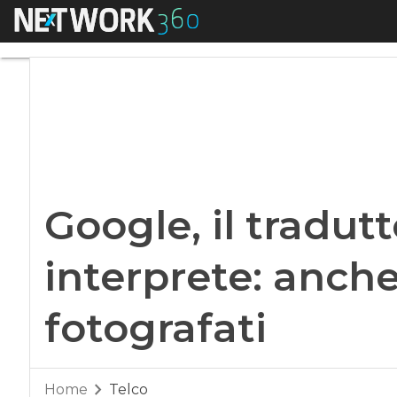
Menu
Google, il traduttor
Google, il tradut
interprete: anche 
fotografati
Home
Telco