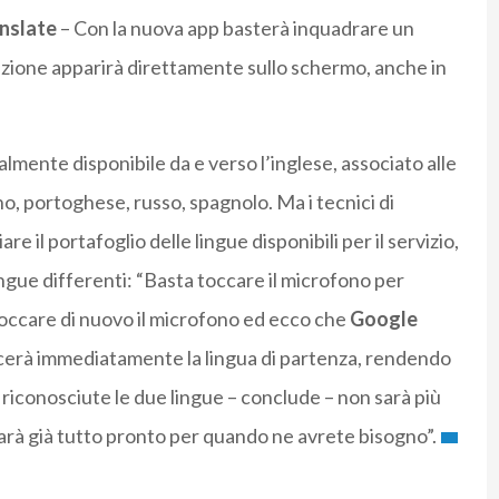
nslate
– Con la nuova app basterà inquadrare un
duzione apparirà direttamente sullo schermo, anche in
lmente disponibile da e verso l’inglese, associato alle
no, portoghese, russo, spagnolo. Ma i tecnici di
 il portafoglio delle lingue disponibili per il servizio,
 lingue differenti: “Basta toccare il microfono per
toccare di nuovo il microfono ed ecco che
Google
cerà immediatamente la lingua di partenza, rendendo
 riconosciute le due lingue – conclude – non sarà più
sarà già tutto pronto per quando ne avrete bisogno”.