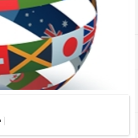
A
android
i