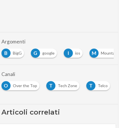
Argomenti
B
G
I
M
BigG
google
ios
Mountain View
Canali
O
T
T
Over the Top
Tech Zone
Telco
Articoli correlati