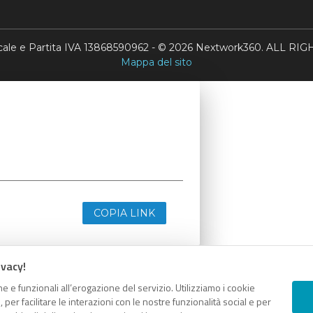
scale e Partita IVA 13868590962 - © 2026 Nextwork360. ALL 
Mappa del sito
COPIA LINK
ivacy!
e e funzionali all’erogazione del servizio. Utilizziamo i cookie
er facilitare le interazioni con le nostre funzionalità social e per