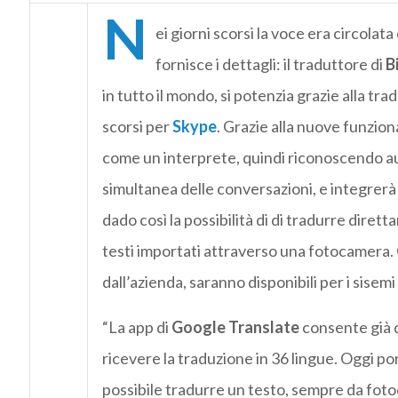
N
ei giorni scorsi la voce era circolat
fornisce i dettagli: il traduttore di
B
in tutto il mondo, si potenzia grazie alla t
scorsi per
Skype
. Grazie alla nuove funzion
come un interprete, quindi riconoscendo a
simultanea delle conversazioni, e integrerà
dado così la possibilità di di tradurre dirett
testi importati attraverso una fotocamera
dall’azienda, saranno disponibili per i sisem
“La app di
Google Translate
consente già d
ricevere la traduzione in 36 lingue. Oggi por
possibile tradurre un testo, sempre da fo