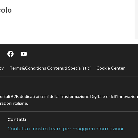
colo
cy
Terms&Conditions Contenuti Specialistici
Cookie Center
portali B2B dedicati ai temi della Trasformazione Digitale e dell’Innovazio
azioni italiane.
Contatti
Contatta il nostro team per maggiori informazioni