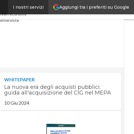
Aggiungi tra i preferiti su Google
I nostri servizi
omy
Telco
Industria 4.0
reen economy
interviste
st
Privacy
WHITEPAPER
La nuova era degli acquisti pubblici:
guida all'acquisizione del CIG nel MEPA
10 Giu 2024