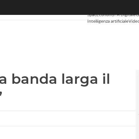
banda larga il rilancio dell’Italia’
Ultimi articoli
Digital Econ
SpacEconomy
PA Digitale
G
Intelligenza artificiale
Video
Le Guide di CorCom
Podca
la banda larga il
’