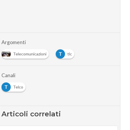
Argomenti
T
Telecomunicazioni
tlc
…
Canali
T
Telco
Articoli correlati