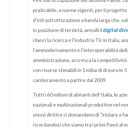
Pil e sull’occupazione del Sistema Paese. O
praticabile, a norme vigenti, per il progetto
d’infrastrutturazione a banda larga che, va
in posizione di terzietà, annulli il
digital div
rilanci la ricerca e l’industria Tlc in Italia, as
l’ammodernamento e l’interoperabilità dell
amministrazione, accresca la competitività 
con risorse stimabili in 5 miliardi di euro in 5
cantieramento a partire dal 2009.
Tutti i 60 milioni di abitanti dell’Italia, le az
nazionali e multinazionali produttive nel no
stessi diritti e ci domandano di “iniziare a fa
ricordandoci che siamo tra i primi Paesi a