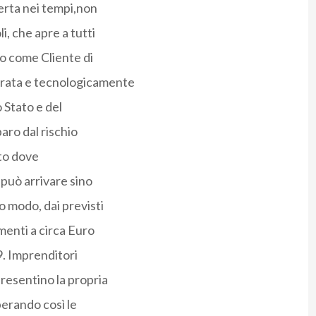
erta nei tempi,non
i, che apre a tutti
 o come Cliente di
orata e tecnologicamente
o Stato e del
aro dal rischio
tto dove
può arrivare sino
o modo, dai previsti
imenti a circa Euro
09. Imprenditori
presentino la propria
erando così le