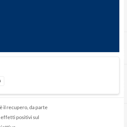
i
è il recupero, da parte
 effetti positivi sul