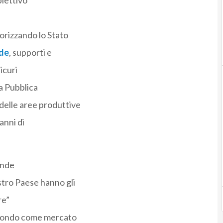
biettivo
lorizzando lo Stato
ide
, supporti e
sicuri
a Pubblica
delle aree produttive
 anni di
iende
stro Paese hanno gli
re”
l mondo come mercato