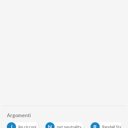
Argomenti
J
N
R
jim cicconi
net neutrality
Randall Steph