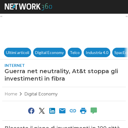
Guerra net neutrality, At&t sto
Ultimi articoli
Digital Economy
Telco
Industria 4.0
SpacEc
INTERNET
Guerra net neutrality, At&t stoppa gli
investimenti in fibra
Home
Digital Economy