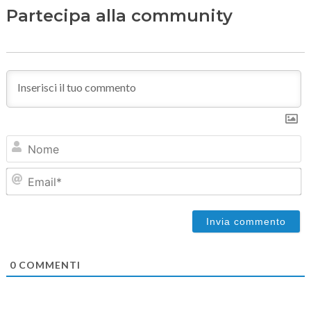
Partecipa alla community
N
Em
0
COMMENTI