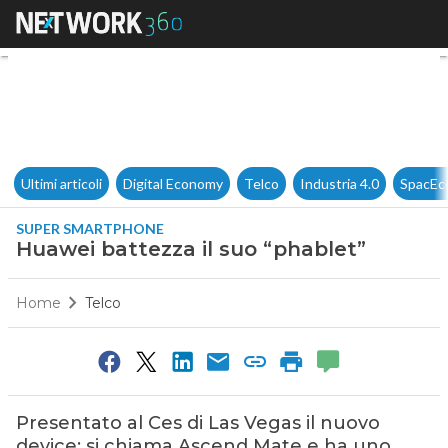
Huawei battezza il suo “phabl
Ultimi articoli
Digital Economy
Telco
Industria 4.0
SpacEc
SUPER SMARTPHONE
Huawei battezza il suo “phablet”
Home
Telco
Presentato al Ces di Las Vegas il nuovo
device: si chiama Ascend Mate e ha uno