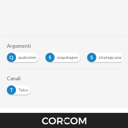
Argomenti
Q
S
S
qualcomm
snapdragon
strategy analyti
Canali
T
Telco