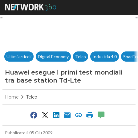
Huawei esegue i primi test mo
Ultimi articoli
Digital Economy
Telco
Industria 4.0
SpacEc
Huawei esegue i primi test mondiali
tra base station Td-Lte
Home
Telco
Pubblicato il 05 Giu 2009