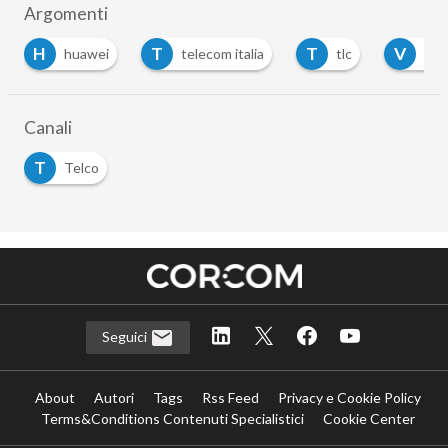
Argomenti
H
T
T
V
huawei
telecom italia
tlc
Vod
Canali
T
Telco
Seguici
About
Autori
Tags
Rss Feed
Privacy e Cookie Policy
Terms&Conditions Contenuti Specialistici
Cookie Center