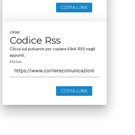
COPIA LINK
close
Codice Rss
Clicca sul pulsante per copiare il link RSS negli
appunti.
RSS link
COPIA LINK