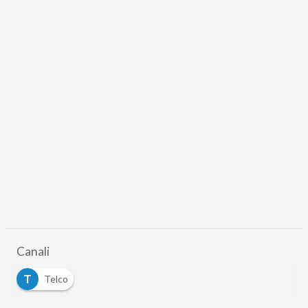
Canali
T
Telco