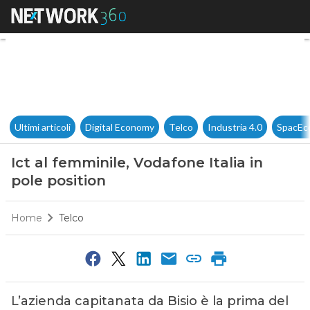
Ict al femminile, Vodafone Ital
Ultimi articoli
Digital Economy
Telco
Industria 4.0
SpacEc
Ict al femminile, Vodafone Italia in
pole position
Home
Telco
L’azienda capitanata da Bisio è la prima del