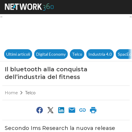
Il bluetooth alla conquista del
Ultimi articoli
Digital Economy
Telco
Industria 4.0
SpacEc
Il bluetooth alla conquista
dell’industria del fitness
Home
Telco
Secondo Ims Research la nuova release