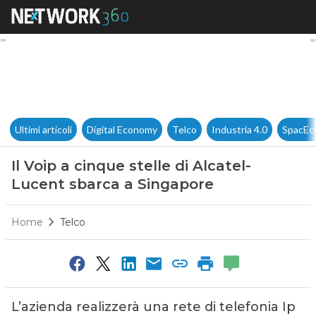
Il Voip a cinque stelle di Alc
Ultimi articoli
Digital Economy
Telco
Industria 4.0
SpacEc
Il Voip a cinque stelle di Alcatel-
Lucent sbarca a Singapore
Home
Telco
L’azienda realizzerà una rete di telefonia Ip