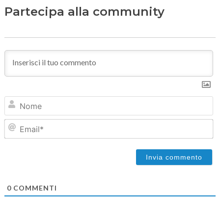
Partecipa alla community
N
Em
0
COMMENTI