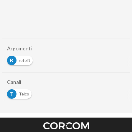
Argomenti
R
retelit
Canali
T
Telco