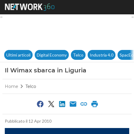
Il Wimax sbarca in Liguria
Ultimi articoli
Digital Economy
Telco
Industria 4.0
SpacEc
Il Wimax sbarca in Liguria
Home
Telco
Pubblicato il 12 Apr 2010