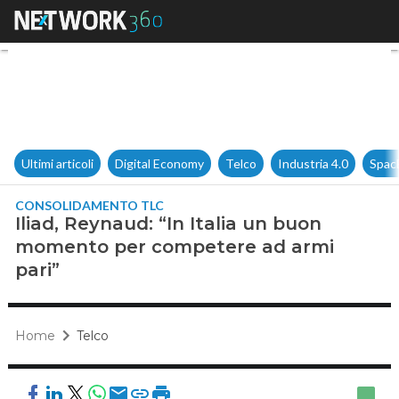
Iliad, Reynaud: “In Italia un
Ultimi articoli
Digital Economy
Telco
Industria 4.0
Spac
CONSOLIDAMENTO TLC
Iliad, Reynaud: “In Italia un buon
momento per competere ad armi
pari”
Home
Telco