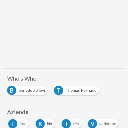
Who's Who
B
T
benedetto levi
Thomas Reynaud
Aziende
I
K
T
V
iliad
kkr
tim
vodafone