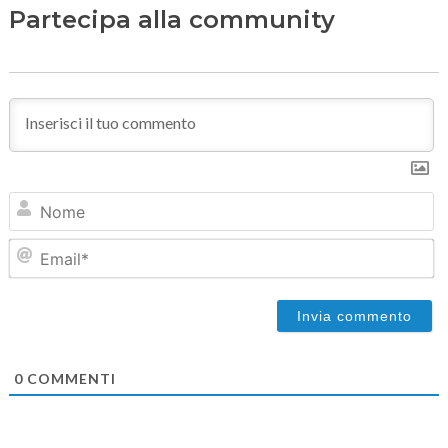
Partecipa alla community
N
Em
0
COMMENTI