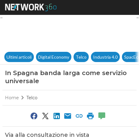
In Spagna banda larga come s
Ultimi articoli
Digital Economy
Telco
Industria 4.0
SpacEc
In Spagna banda larga come servizio
universale
Home
Telco
Via alla consultazione in vista