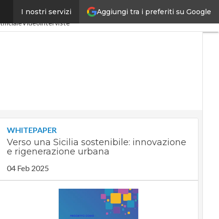
Aggiungi tra i preferiti su Google
I nostri servizi
ria 4.0
SpacEconomy
tificiale
Videointerviste
WHITEPAPER
Verso una Sicilia sostenibile: innovazione
e rigenerazione urbana
04 Feb 2025