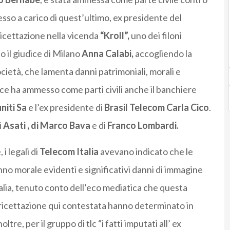
sso a carico di quest’ultimo, ex presidente del
icettazione nella vicenda
“Kroll”,
uno dei filoni
so il giudice di Milano
Anna Calabi,
accogliendo la
ocietà, che lamenta danni patrimoniali, morali e
ice ha ammesso come parti civili anche il banchiere
niti Sa
e l’ex presidente di
Brasil Telecom Carla Cico
.
i
Asati , di Marco Bava
e di
Franco Lombardi.
 i legali di
Telecom Italia
avevano indicato che le
no morale evidenti e significativi danni di immagine
alia, tenuto conto dell’eco mediatica che questa
a ricettazione qui contestata hanno determinato in
ltre, per il gruppo di tlc “i fatti imputati all’ ex