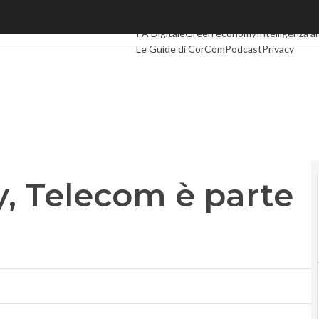
 Telecom è parte civile
Ultimi articoli
Digital Economy
Telco
Indust
PA Digitale
Green economy
Intelligenza ar
Le Guide di CorCom
Podcast
Privacy
y, Telecom è parte