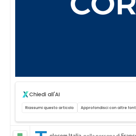
Chiedi all'AI
Riassumi questo articolo
Approfondisci con altre font
elecom
Italia
, nella persona di
Franc