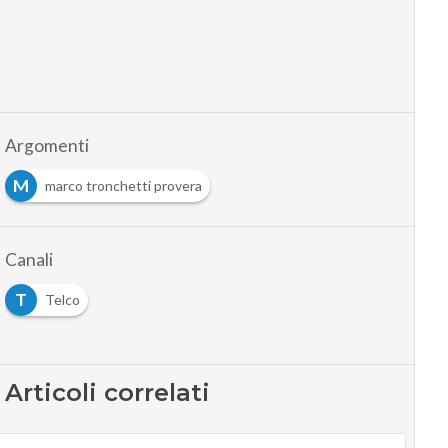
Argomenti
M
marco tronchetti provera
Canali
T
Telco
Articoli correlati