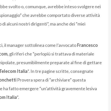
bbe svolto o, comunque, avrebbe inteso svolgere nei
i “spionaggio” che avrebbe comportato diverse attività
di alcuni nostri dirigenti”, ma anche dei “miei
ci, il manager sottolinea come l’avvocato
Francesco
com,
gli riferì che “perlopiù si trattava di materiale
ipolate, presumibilmente preparate al fine di gettare
Telecom Italia
“. In tre pagine scritte, consegnate
onchetti
Provera spera di “archiviare” questa
he ha fatto emergere “un’attività gravemente lesiva
om Italia
“.