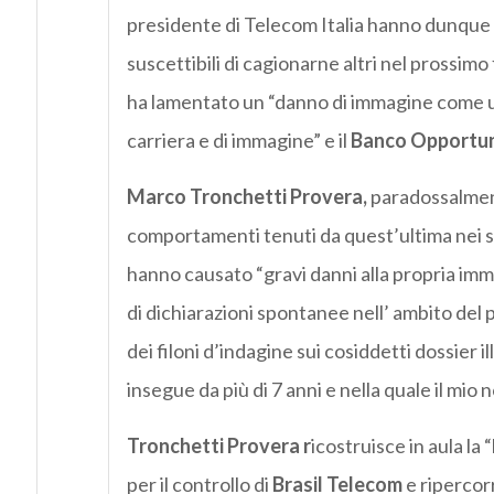
presidente di Telecom Italia hanno dunque g
suscettibili di cagionarne altri nel prossimo
ha lamentato un “danno di immagine come 
carriera e di immagine” e il
Banco Opportuni
Marco Tronchetti Provera,
paradossalment
comportamenti tenuti da quest’ultima nei su
hanno causato “gravi danni alla propria imma
di dichiarazioni spontanee nell’ ambito del
dei filoni d’indagine sui cosiddetti dossier i
insegue da più di 7 anni e nella quale il mio 
Tronchetti
Provera r
icostruisce in aula la 
per il controllo di
Brasil Telecom
e ripercorr