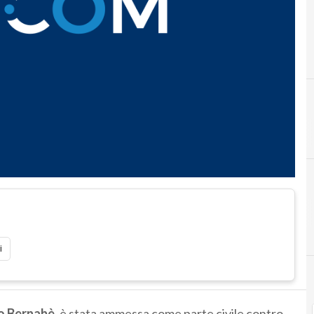
i
o Bernabè
, è stata ammessa come parte civile contro