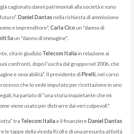
ià cagionato danni patrimoniali alla società e sono
 futuro”.
Daniel Dantas
nella richiesta di ammissione
uomo e imprenditore”,
Carla Cico
un “danno di
ti Sa
un “danno di immagine”.
e, cita in giudizio
Telecom Italia
in relazione ai
oi confronti, dopo l’uscita dal gruppo nel 2006, che
gine e onorabilità”. Il presidente di
Pirelli,
nel corso
 processo che lo vede imputato per ricettazione in uno
llegali, ha parlato di “una storia inquietante che mi
nome viene usato per distrarre dai veri colpevoli”.
“lotta” tra
Telecom Italia
e il finanziere
Daniel Dantas
e le tappe della viceda Kroll e di una presunta attività