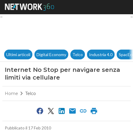
Internet No Stop per navigare 
Ultimi articoli
Digital Economy
Telco
Industria 4.0
SpacEc
Internet No Stop per navigare senza
limiti via cellulare
Home
Telco
Pubblicato il 17 Feb 2010