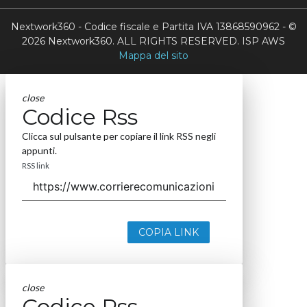
Nextwork360 - Codice fiscale e Partita IVA 13868590962 - ©
2026 Nextwork360. ALL RIGHTS RESERVED. ISP AWS
Mappa del sito
close
Codice Rss
Clicca sul pulsante per copiare il link RSS negli
appunti.
RSS link
COPIA LINK
close
Codice Rss