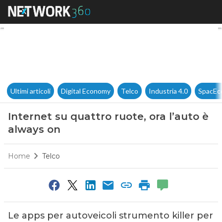
Internet su quattro ruote, ora
Ultimi articoli
Digital Economy
Telco
Industria 4.0
SpacEc
Internet su quattro ruote, ora l’auto è
always on
Home
Telco
Le apps per autoveicoli strumento killer per