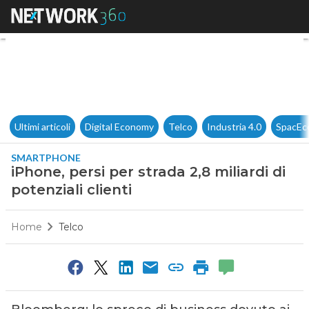
iPhone, persi per strada 2,8 mil
Ultimi articoli
Digital Economy
Telco
Industria 4.0
SpacEc
SMARTPHONE
iPhone, persi per strada 2,8 miliardi di
potenziali clienti
Home
Telco