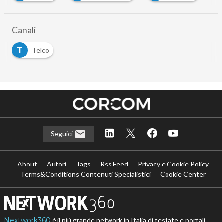
Canali
T
Telco
Seguici
About
Autori
Tags
Rss Feed
Privacy e Cookie Policy
Terms&Conditions Contenuti Specialistici
Cookie Center
Nextwork360
è il più grande network in Italia di testate e portali