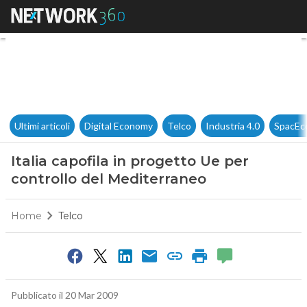
Italia capofila in progetto Ue
Ultimi articoli
Digital Economy
Telco
Industria 4.0
SpacEc
Italia capofila in progetto Ue per
controllo del Mediterraneo
Home
Telco
Pubblicato il 20 Mar 2009