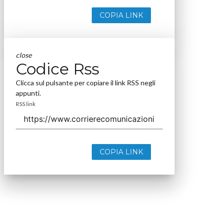
COPIA LINK
close
Codice Rss
Clicca sul pulsante per copiare il link RSS negli
appunti.
RSS link
COPIA LINK