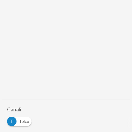
Canali
T
Telco