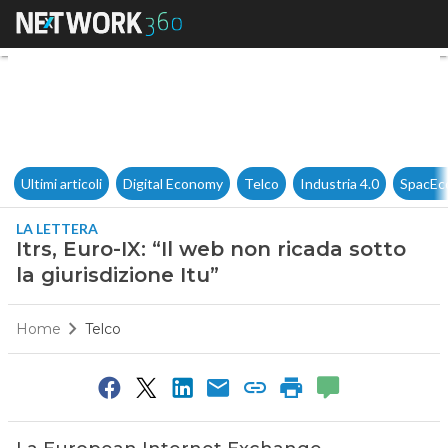
Itrs, Euro-IX: “Il web non ricad
Ultimi articoli
Digital Economy
Telco
Industria 4.0
SpacEc
LA LETTERA
Itrs, Euro-IX: “Il web non ricada sotto
la giurisdizione Itu”
Home
Telco