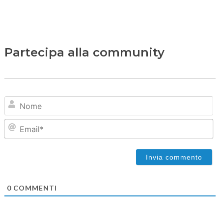
Partecipa alla community
N
Em
0
COMMENTI