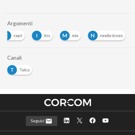
Argomenti
C
I
M
N
cept
itrs
mix
neelie kroes
Canali
T
Telco
Seguici