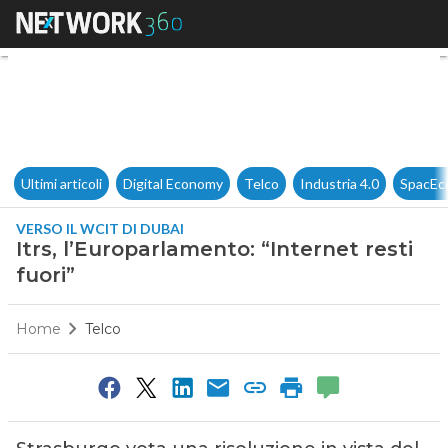
Itrs, l’Europarlamento: “Interne
Ultimi articoli
Digital Economy
Telco
Industria 4.0
SpacEc
VERSO IL WCIT DI DUBAI
Itrs, l’Europarlamento: “Internet resti
fuori”
Home
Telco