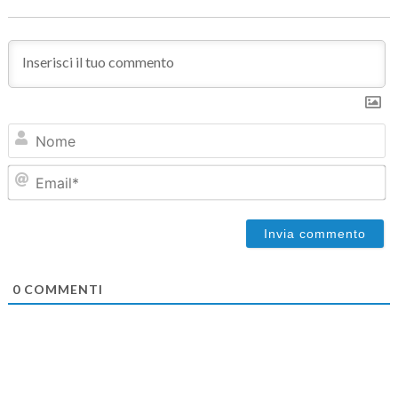
N
Em
0
COMMENTI