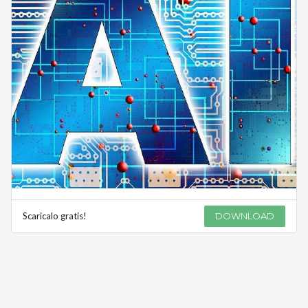
Scaricalo gratis!
DOWNLOAD