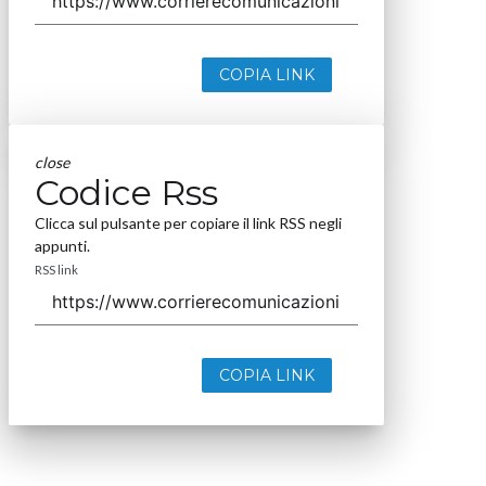
COPIA LINK
close
Codice Rss
Clicca sul pulsante per copiare il link RSS negli
appunti.
RSS link
COPIA LINK