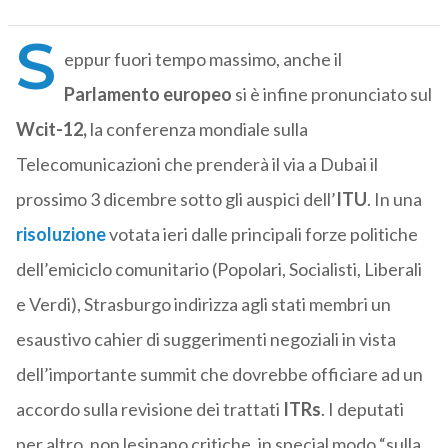
S
eppur fuori tempo massimo, anche il
Parlamento europeo
si è infine pronunciato sul
Wcit-12,
la conferenza mondiale sulla
Telecomunicazioni che prenderà il via a Dubai il
prossimo 3 dicembre sotto gli auspici dell’
ITU
. In una
risoluzione
votata ieri dalle principali forze politiche
dell’emiciclo comunitario (Popolari, Socialisti, Liberali
e Verdi), Strasburgo indirizza agli stati membri un
esaustivo cahier di suggerimenti negoziali in vista
dell’importante summit che dovrebbe officiare ad un
accordo sulla revisione dei trattati
ITRs
. I deputati
per altro, non lesinano critiche, in special modo “sulla