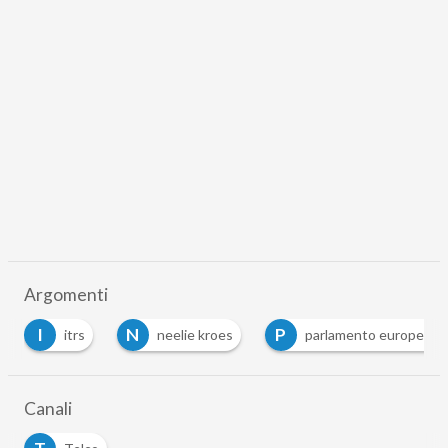
Argomenti
I
N
P
itrs
neelie kroes
parlamento europeo
…
Canali