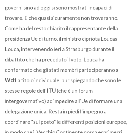
governi sino ad oggi si sono mostrati incapaci di
trovare. E che quasi sicuramente non troveranno.
Come ha del resto chiarito il rappresentante della
presidenza Ue di turno, il ministro cipriota Loucas
Louca, intervenendo ieri a Strasburgo durante il
dibattito che ha preceduto il voto. Louca ha
confermato che gli stati membri parteciperanno al
Wcit
a titolo individuale, pur spiegando che sono le
stesse regole dell’
ITU
(che è un forum
intergovernativo) ad impedire all’Ue di formare una
delegazione unica. Resta in piedi l’impegno a
coordinare “sul posto” le differenti posizioni europee,
in modo che il Vecchio Continente possa esprimersi