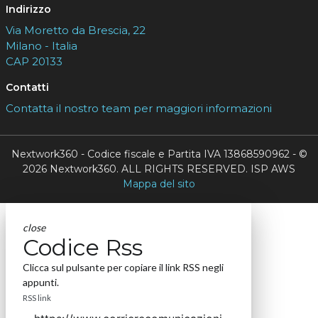
Indirizzo
Via Moretto da Brescia, 22
Milano - Italia
CAP 20133
Contatti
Contatta il nostro team per maggiori informazioni
Nextwork360 - Codice fiscale e Partita IVA 13868590962 - ©
2026 Nextwork360. ALL RIGHTS RESERVED. ISP AWS
Mappa del sito
close
Codice Rss
Clicca sul pulsante per copiare il link RSS negli
appunti.
RSS link