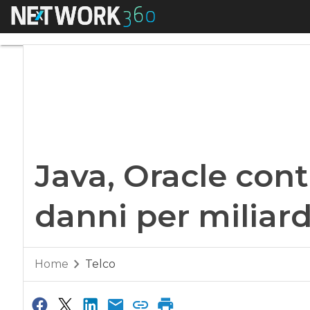
Menu
Java, Oracle contro 
Java, Oracle cont
danni per miliardi
Home
Telco