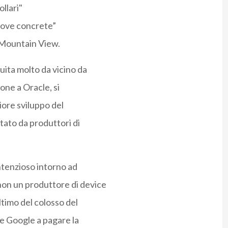
ollari"
prove concrete”
a Mountain View.
ita molto da vicino da
ione a Oracle, si
iore sviluppo del
tato da produttori di
ontenzioso intorno ad
on un produttore di device
ultimo del colosso del
e Google a pagare la