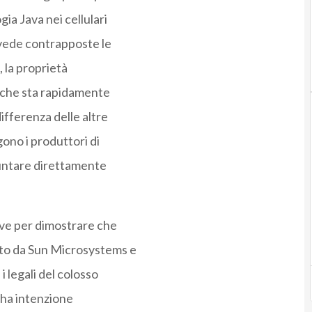
gia Java nei cellulari
e vede contrapposte le
 la proprietà
e che sta rapidamente
ifferenza delle altre
ono i produttori di
puntare direttamente
ove per dimostrare che
ato da Sun Microsystems e
 legali del colosso
 ha intenzione