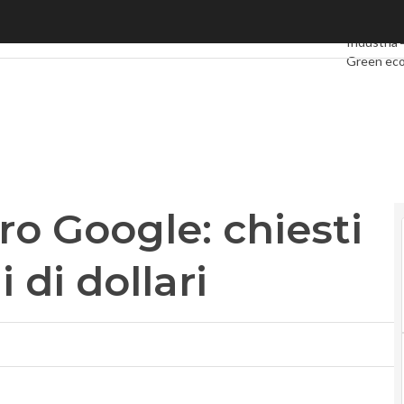
Google: chiesti danni per miliardi di dollari
Ultimi arti
Industria 
Green ec
Videointe
Podcast
P
ro Google: chiesti
 di dollari