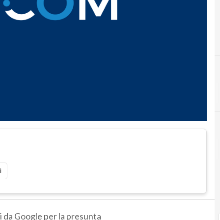
i
nni da Google per la presunta