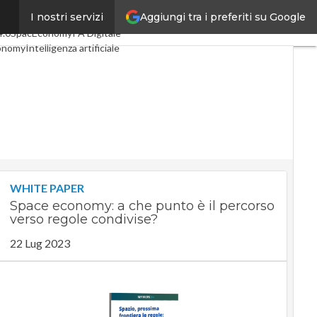
Aggiungi tra i preferiti su Google
I nostri servizi
coli
Digital Economy
Telco
4.0
SpacEconomy
PA Digitale
onomy
Intelligenza artificiale
rviste
Le Guide di CorCom
rivacy
WHITE PAPER
Space economy: a che punto è il percorso
verso regole condivise?
22 Lug 2023