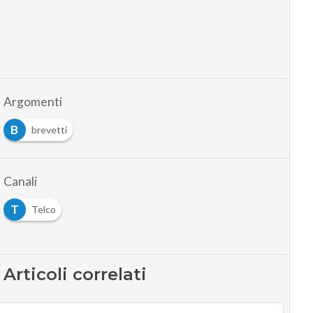
Argomenti
B
brevetti
Canali
T
Telco
Articoli correlati