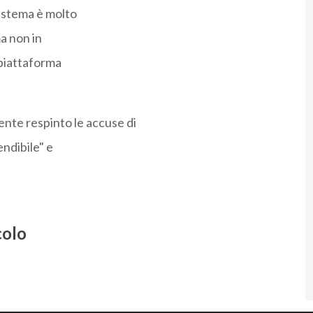
 sistema è molto
a non in
a piattaforma
nte respinto le accuse di
endibile" e
colo