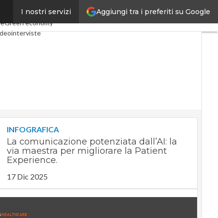
Aggiungi tra i preferiti su Google
I nostri servizi
conomy
Telco
Industria 4.0
le
Green economy
deointerviste
dcast
Privacy
INFOGRAFICA
La comunicazione potenziata dall’AI: la
via maestra per migliorare la Patient
Experience.
17 Dic 2025