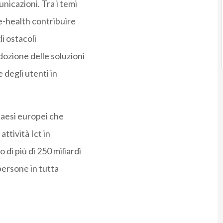
nicazioni. Tra i temi
e-health contribuire
li ostacoli
ozione delle soluzioni
 degli utenti in
aesi europei che
ttività Ict in
di più di 250 miliardi
persone in tutta