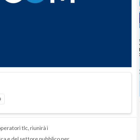
i
eratori tlc, riunirà i
ca e del settore pubblico per