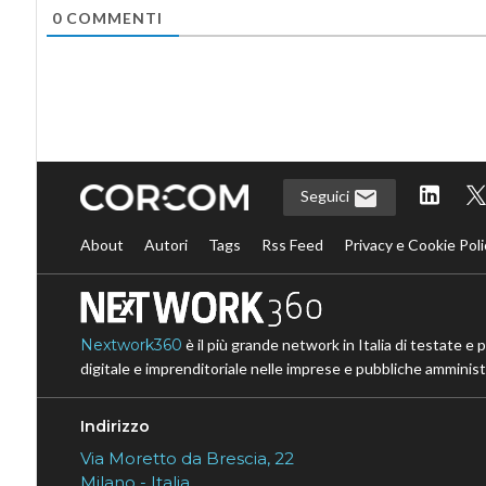
0
COMMENTI
Seguici
About
Autori
Tags
Rss Feed
Privacy e Cookie Poli
Nextwork360
è il più grande network in Italia di testate e 
digitale e imprenditoriale nelle imprese e pubbliche amministr
Indirizzo
Via Moretto da Brescia, 22
Milano - Italia