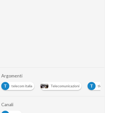
Argomenti
T
T
telecom italia
Telecomunicazioni
tlc
Canali