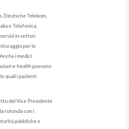
m, Deutsche Telekom,
lia e Telefonica,
ervizi in settori
onitoraggio per le
 Anche i medici
azioni e-health possono
le quali i pazienti
tto del Vice Presidente
la rotonda con i
torità pubbliche e