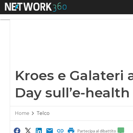
Menu
Kroes e Galateri al
Kroes e Galateri 
Day sull’e-health
Home
Telco
Partecipa al dibattito