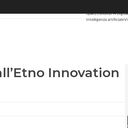
l’Etno Innovation Day sull’e-health
Ultimi articoli
Digital E
SpacEconomy
PA Digita
Intelligenza artificiale
Vi
Le Guide di CorCom
Po
all’Etno Innovation