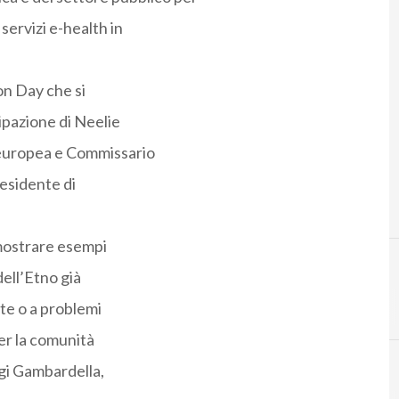
servizi e-health in
on Day che si
cipazione di Neelie
europea e Commissario
residente di
mostrare esempi
dell’Etno già
P
portugal telecom
ete o a problemi
per la comunità
igi Gambardella,