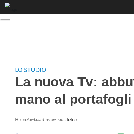
Menu
La nuova Tv: abb
LO STUDIO
La nuova Tv: abbuf
mano al portafogli
Home
Telco