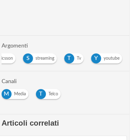
Argomenti
S
T
Y
ricsson
streaming
Tv
youtube
Canali
M
T
Media
Telco
Articoli correlati