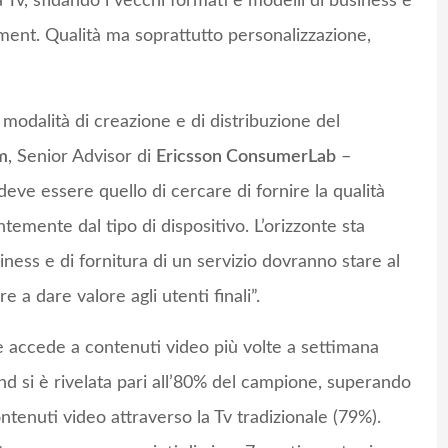
a Tv, sfidando i vecchi formati e modelli di business e
ment. Qualità ma soprattutto personalizzazione,
odalità di creazione e di distribuzione del
m
, Senior Advisor di
Ericsson ConsumerLab
–
 deve essere quello di cercare di fornire la qualità
ntemente dal tipo di dispositivo. L’orizzonte sta
ness e di fornitura di un servizio dovranno stare al
a dare valore agli utenti finali”.
e accede a contenuti video più volte a settimana
d si è rivelata pari all’80% del campione, superando
tenuti video attraverso la Tv tradizionale (79%).