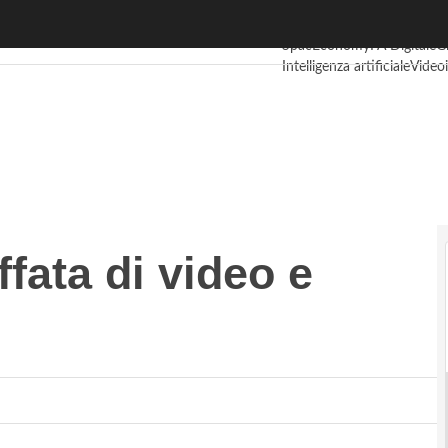
uffata di video e mano al portafogli
Ultimi articoli
Digital Econ
SpacEconomy
PA Digitale
G
Intelligenza artificiale
Videoi
Le Guide di CorCom
Podcas
fata di video e