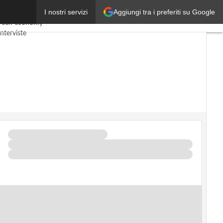
Aggiungi tra i preferiti su Google
I nostri servizi
omy
Telco
Industria 4.0
reen economy
nterviste
t
Privacy