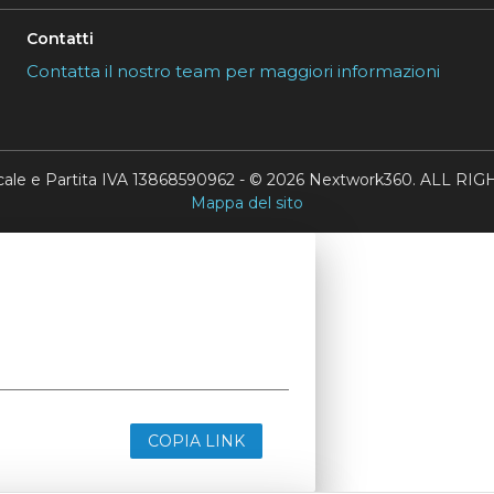
Contatti
Contatta il nostro team per maggiori informazioni
scale e Partita IVA 13868590962 - © 2026 Nextwork360. ALL 
Mappa del sito
COPIA LINK