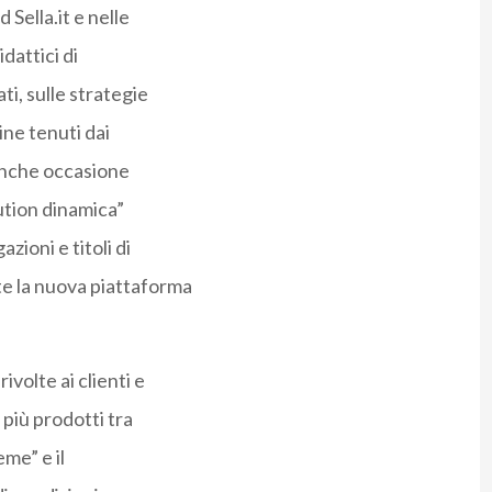
 Sella.it e nelle
dattici di
, sulle strategie
ine tenuti dai
 anche occasione
ution dinamica”
zioni e titoli di
e la nuova piattaforma
ivolte ai clienti e
 più prodotti tra
me” e il