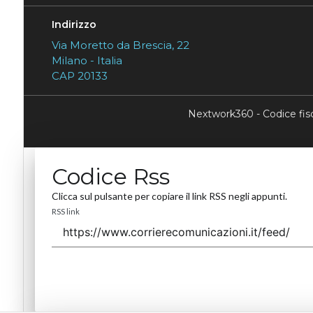
Indirizzo
Via Moretto da Brescia, 22
Milano - Italia
CAP 20133
Nextwork360 - Codice fi
Codice Rss
Clicca sul pulsante per copiare il link RSS negli appunti.
RSS link