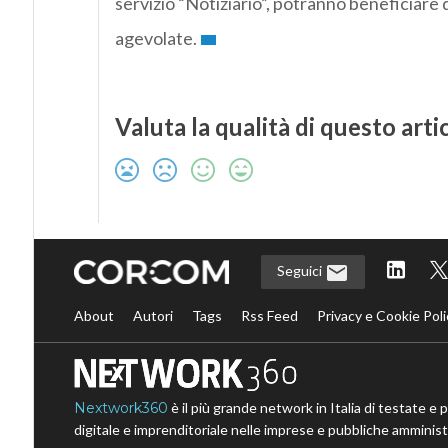
servizio “Notiziario”, potranno beneficiare 
agevolate.
Valuta la qualità di questo arti
Seguici
About
Autori
Tags
Rss Feed
Privacy e Cookie Poli
Nextwork360
è il più grande network in Italia di testate e 
digitale e imprenditoriale nelle imprese e pubbliche amministr