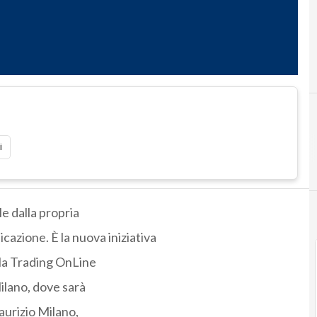
i
le dalla propria
azione. È la nuova iniziativa
ella Trading OnLine
ilano, dove sarà
aurizio Milano,