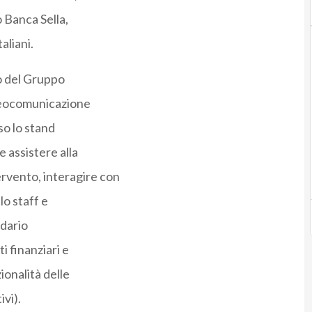
 Banca Sella,
aliani.
io del Gruppo
ideocomunicazione
so lo stand
e assistere alla
ervento, interagire con
lo staff e
ndario
 finanziari e
ionalità delle
ivi).