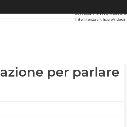
one per parlare con il cliente
Ultimi articoli
Digital Economy
SpacEconomy
PA Digitale
Gre
Intelligenza artificiale
Videoin
Podcast
Privacy
zione per parlare