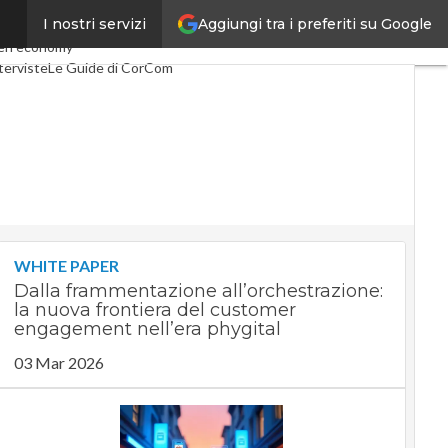
Aggiungi tra i preferiti su Google
I nostri servizi
Telco
Industria 4.0
en economy
terviste
Le Guide di CorCom
WHITE PAPER
Dalla frammentazione all’orchestrazione:
la nuova frontiera del customer
engagement nell’era phygital
03 Mar 2026