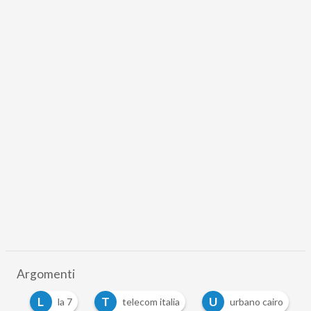
Argomenti
L
T
U
on
la 7
telecom italia
urbano cairo