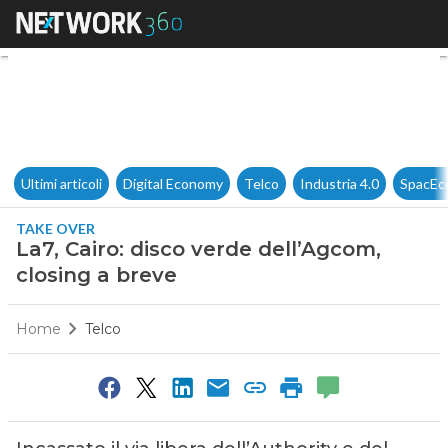
La7, Cairo: disco verde dell’A
Ultimi articoli
Digital Economy
Telco
Industria 4.0
SpacEc
TAKE OVER
La7, Cairo: disco verde dell’Agcom,
closing a breve
Home
Telco