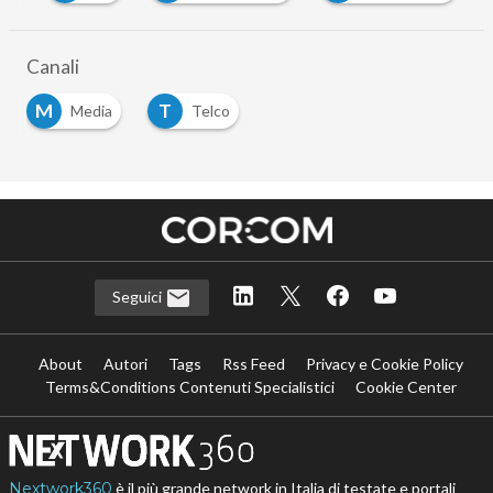
Canali
M
T
Media
Telco
Seguici
About
Autori
Tags
Rss Feed
Privacy e Cookie Policy
Terms&Conditions Contenuti Specialistici
Cookie Center
Nextwork360
è il più grande network in Italia di testate e portali