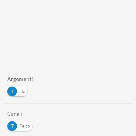
Argomenti
I
idc
Canali
T
Telco