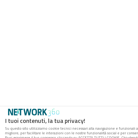
I tuoi contenuti, la tua privacy!
Su questo sito utilizziamo cookie tecnici necessari alla navigazione e funzionali 
migliore, per facilitare le interazioni con le nostre funzionalità social e per conse
Puoi esprimere il tuo consenso cliccando su ACCETTA TUTTI I COOKIE. Chiudendo 