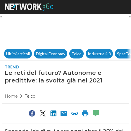
Le reti del futuro? Autonome e 
Ultimi articoli
Digital Economy
Telco
Industria 4.0
SpacEc
TREND
Le reti del futuro? Autonome e
predittive: la svolta già nel 2021
Home
Telco