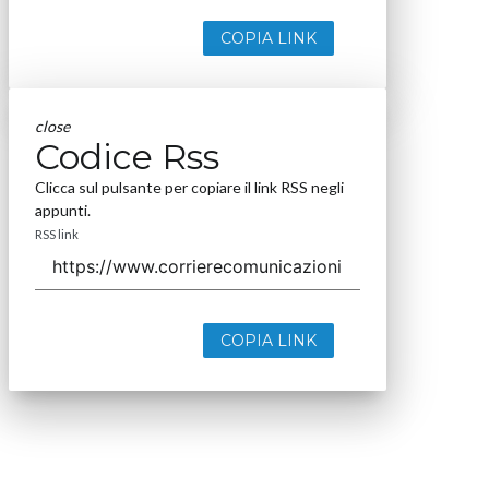
COPIA LINK
close
Codice Rss
Clicca sul pulsante per copiare il link RSS negli
appunti.
RSS link
COPIA LINK