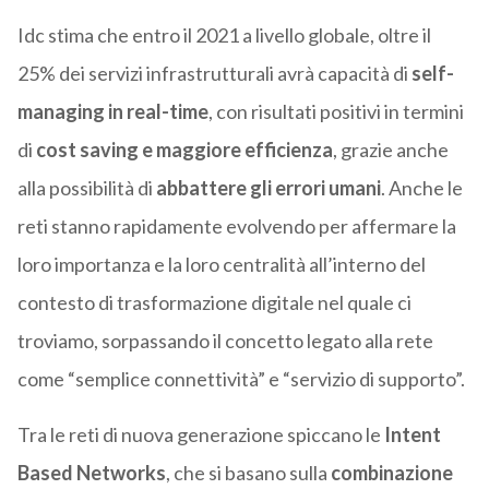
Idc stima che entro il 2021 a livello globale, oltre il
25% dei servizi infrastrutturali avrà capacità di
self-
managing in real-time
, con risultati positivi in termini
di
cost saving e maggiore efficienza
, grazie anche
alla possibilità di
abbattere gli errori umani
. Anche le
reti stanno rapidamente evolvendo per affermare la
loro importanza e la loro centralità all’interno del
contesto di trasformazione digitale nel quale ci
troviamo, sorpassando il concetto legato alla rete
come “semplice connettività” e “servizio di supporto”.
Tra le reti di nuova generazione spiccano le
Intent
Based Networks
, che si basano sulla
combinazione