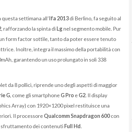
rà questa settimana all’
Ifa 2013
di Berlino, fa seguito al
2
, rafforzando la spinta di
Lg
nel segmento mobile. Pur
un form factor sottile, tanto da poter essere tenuto
trice. Inoltre, integra il massimo della portabilità con
00mAh, garantendo un uso prolungato in soli 338
blet da 8 pollici, riprende uno degli aspetti di maggior
rie G
, come gli smartphone
G Pro
e
G2
. Il display
ics Array) con 1920×1200 pixel restituisce una
riori. Il processore
Qualcomm Snapdragon 600
con
 sfruttamento dei contenuti
Full Hd
.