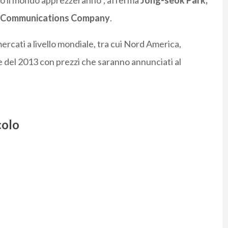
utto il mondo apprezzeranno”, afferma
Jong-seok Park,
le Communications Company
.
mercati a livello mondiale, tra cui Nord America,
e del 2013 con prezzi che saranno annunciati al
colo