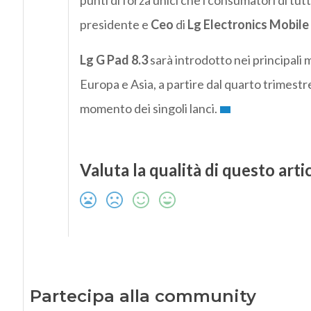
punti di forza unici che i consumatori di t
presidente e
Ceo
di
Lg Electronics Mobi
Lg G Pad 8.3
sarà introdotto nei principali 
Europa e Asia, a partire dal quarto trimestr
momento dei singoli lanci.
Valuta la qualità di questo arti
Partecipa alla community