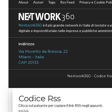
About
Autori
Tags
Rss Feed
Privacy e Cookie Poli
Nextwork360
è il più grande network in Italia di testate e 
digitale e imprenditoriale nelle imprese e pubbliche amministr
Indirizzo
Via Moretto da Brescia, 22
Milano - Italia
CAP 20133
Nextwork360 - Codice fi
Codice Rss
Clicca sul pulsante per copiare il link RSS negli appunti.
RSS link