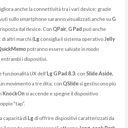
gliora anche la connettività tra i vari device: grazie
evuti sullo smartphone saranno visualizzati anche su
G
 risposta dal device. Con
QPair
,
G Pad
può anche
di altri marchi (
Lg
consiglia il sistema operativo
Jelly
QuickMemo
potranno essere salvate in modo
ntrambi i dispositivi.
 funzionalità UX dell’
Lg G Pad 8.3
: con
Slide Aside,
 un movimento a tre dita; con
QSlide
si gestiscono più
on
KnockOn
si accende e spegne il dispositivo
oppio “tap”.
a capacità di
Lg
di offrire dispositivi caratterizzati da