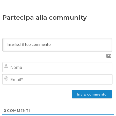
Partecipa alla community
N
Em
0
COMMENTI