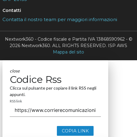
Contatti
Contatta il nostro team per maggiori informazioni
Nextwork360 - Codice fiscale e Partita IVA 13868590962 - ©
2026 Nextwork360. ALL RIGHTS RESERVED. ISP AWS
Mappa del sito
close
Codice Rss
Clicca sul pulsante per copiare il link RSS negli
appunti.
RSS link
COPIA LINK