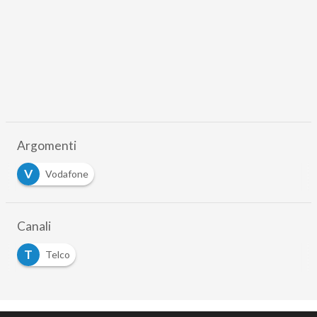
Argomenti
V
Vodafone
Canali
T
Telco