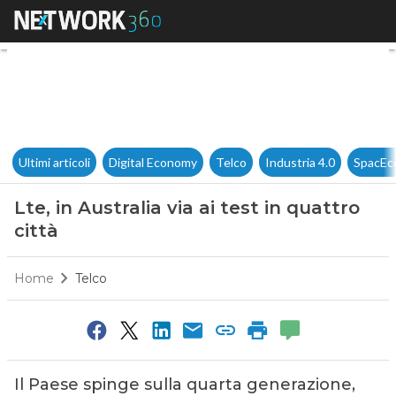
Lte, in Australia via ai test in 
Ultimi articoli
Digital Economy
Telco
Industria 4.0
SpacEc
Lte, in Australia via ai test in quattro
città
Home
Telco
Il Paese spinge sulla quarta generazione,