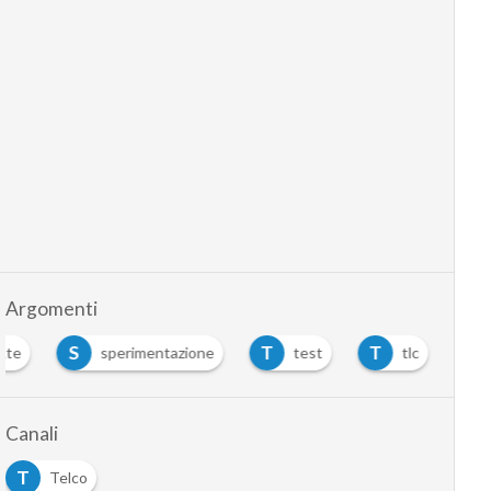
Argomenti
S
T
T
Lte
sperimentazione
test
tlc
Canali
T
Telco