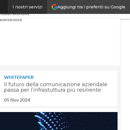
Aggiungi tra i preferiti su Google
I nostri servizi
nomy
Telco
Industria 4.0
e
Green economy
eointerviste
ast
Privacy
WHITEPAPER
Il futuro della comunicazione aziendale
passa per l’infrastuttura più resiliente
05 Nov 2024