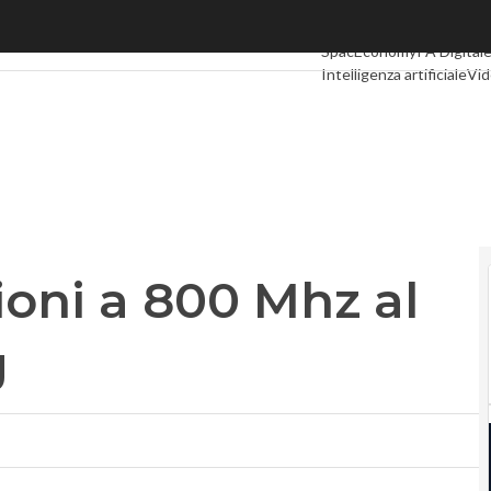
i a 800 Mhz al via, tv in pressing
Ultimi articoli
Digital Eco
SpacEconomy
PA Digital
Intelligenza artificiale
Vid
Le Guide di CorCom
Podc
ioni a 800 Mhz al
g