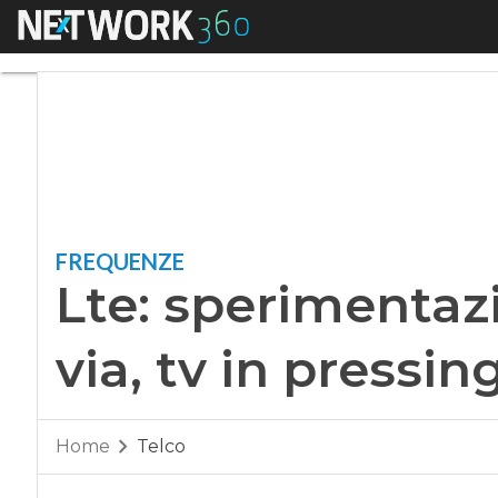
Menu
Lte: sperimentazion
FREQUENZE
Lte: sperimentaz
via, tv in pressin
Home
Telco