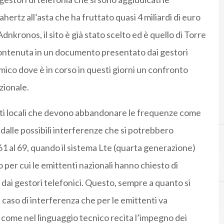
ertz all’asta che ha fruttato quasi 4 miliardi di euro
dnkronos, il sito è già stato scelto ed è quello di Torre
contenuta in un documento presentato dai gestori
mico dove è in corso in questi giorni un confronto
azionale.
nti locali che devono abbandonare le frequenze come
dalle possibili interferenze che si potrebbero
 61 al 69, quando il sistema Lte (quarta generazione)
L
 per cui le emittenti nazionali hanno chiesto di
ai gestori telefonici. Questo, sempre a quanto si
caso di interferenza che per le emittenti va
 come nel linguaggio tecnico recita l’impegno dei