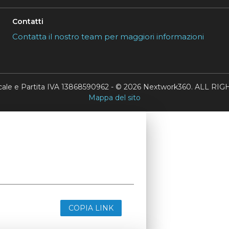
Contatti
Contatta il nostro team per maggiori informazioni
scale e Partita IVA 13868590962 - © 2026 Nextwork360. ALL 
Mappa del sito
COPIA LINK